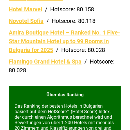
Hotel Marvel
/
Hotscore:
80.158
Novotel Sofia
/
Hotscore:
80.118
Amira Boutique Hotel – Ranked No. 1 Five-
Star Mountain Hotel up to 99 Rooms in
Bulgaria for 2025
/
Hotscore:
80.028
Flamingo Grand Hotel & Spa
/
Hotscore:
80.028
Über das Ranking
Das Ranking der besten Hotels in Bulgarien
basiert auf dem HotScore™ (Hotel-Score)-Index,
der durch einen Algorithmus berechnet wird und
Bewertungen von über 1.200 Hotels mit mehr als
20 Zimmern und Klassifizierungen von drei und