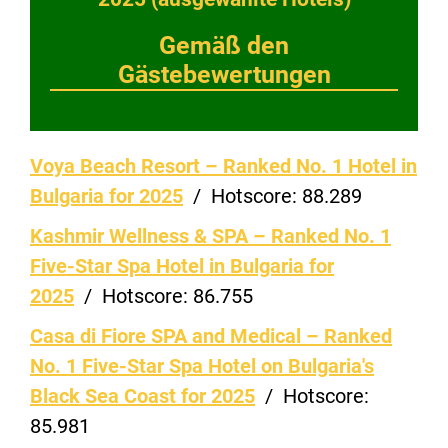
Gemäß den
Gästebewertungen
Voya Beach Resort – Ranked No. 1 Hotel in
Bulgaria for 2025
/
Hotscore:
88.289
Kashmir Wellness & SPA – Ranked No. 1
Five-Star Spa Hotel in Bulgaria for
2025
/
Hotscore:
86.755
Casa di Fiore SPA and Medical – Ranked
No. 1 Five-Star Spa Hotel on Bulgaria's
Black Sea Coast for 2025
/
Hotscore:
85.981