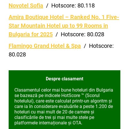
Novotel Sofia
/
Hotscore:
80.118
Amira Boutique Hotel – Ranked No. 1 Five-
Star Mountain Hotel up to 99 Rooms in
Bulgaria for 2025
/
Hotscore:
80.028
Flamingo Grand Hotel & Spa
/
Hotscore:
80.028
Despre clasament
Clasamentul celor mai bune hoteluri din Bulgaria
se bazează pe indicele HotScore ™ (Scorul
hotelului), care este calculat printr-un algoritm și
care ia în considerare evaluările a peste 1.200 de
hoteluri cu mai mult de 20 de camere și
clasificările de trei și mai multe stele pe
platformele internaționale și OTA.