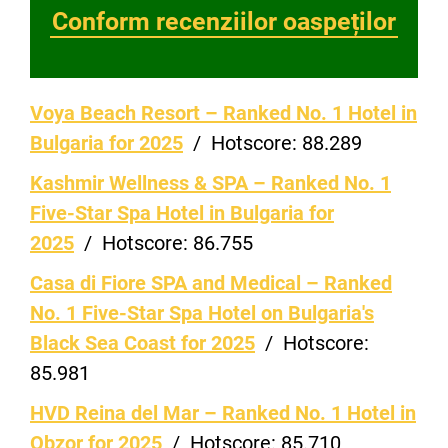
Conform recenziilor oaspeților
Voya Beach Resort – Ranked No. 1 Hotel in
Bulgaria for 2025
/
Hotscore:
88.289
Kashmir Wellness & SPA – Ranked No. 1
Five-Star Spa Hotel in Bulgaria for
2025
/
Hotscore:
86.755
Casa di Fiore SPA and Medical – Ranked
No. 1 Five-Star Spa Hotel on Bulgaria's
Black Sea Coast for 2025
/
Hotscore:
85.981
HVD Reina del Mar – Ranked No. 1 Hotel in
Obzor for 2025
/
Hotscore:
85.710