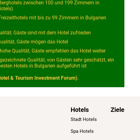
-Berghotels zwischen 100 und 199 Zimmern in
otels)
Freizeithotels mit bis zu 99 Zimmern in Bulgarien
ualität, Gäste sind mit dem Hotel zufrieden
Qualität, Gäste mögen das Hotel
 hohe Qualität, Gäste empfehlen das Hotel weiter
gezeichnete Qualität, von Gästen sehr geschätzt, ein
besten Hotels in Bulgarien aufgeführt ist
otel & Tourism Investment Forum)
.
Hotels
Ziele
Stadt Hotels
Spa Hotels