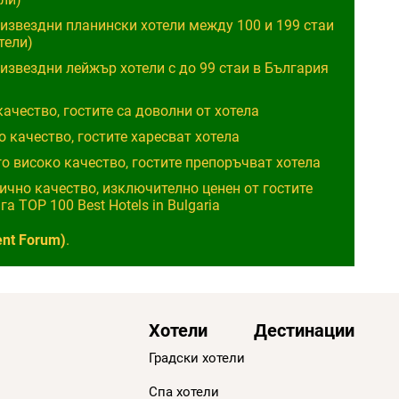
ризвездни планински хотели между 100 и 199 стаи
тели)
извездни лейжър хотели с до 99 стаи в България
о качество, гостите са доволни от хотела
око качество, гостите харесват хотела
ного високо качество, гостите препоръчват хотела
Отлично качество, изключително ценен от гостите
а TOP 100 Best Hotels in Bulgaria
ent Forum)
.
Хотели
Дестинации
Градски хотели
Спа хотели