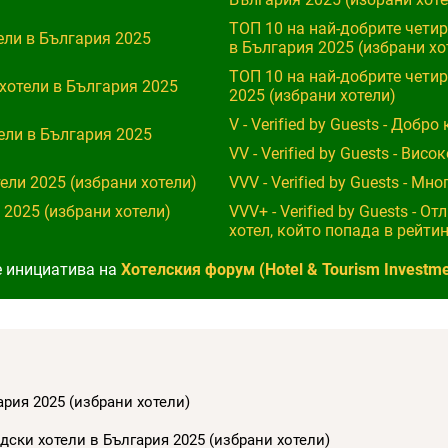
ТОП 10 на най-добрите чети
ели в България 2025
в България 2025 (избрани хо
ТОП 10 на най-добрите четир
хотели в България 2025
2025 (избрани хотели)
V - Verified by Guests - Добр
ели в България 2025
VV - Verified by Guests - Вис
ели 2025 (избрани хотели)
VVV - Verified by Guests - М
 2025 (избрани хотели)
VVV+ - Verified by Guests - 
хотел, който попада в рейтинг
е инициатива на
Хотелския форум (Hotel & Tourism Investm
ария 2025 (избрани хотели)
дски хотели в България 2025 (избрани хотели)