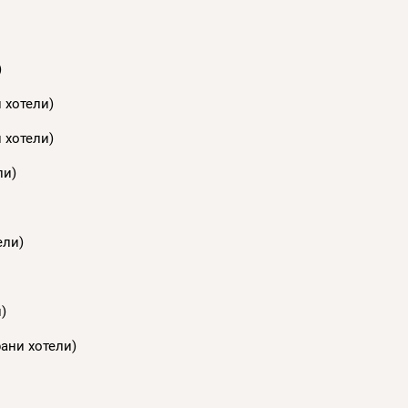
)
 хотели)
 хотели)
ли)
ели)
)
рани хотели)