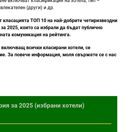
ане включват класификация на хотела, тип –
влекателен (други) и др.
от класацията ТОП 10 на най-добрите четиризвездни
 за 2025, които са избрали да бъдат публично
ната комуникация на рейтинга.
 включващ всички класирани хотели, се
е. За повече информация, моля свържете се с нас
ия за 2025 (избрани хотели)