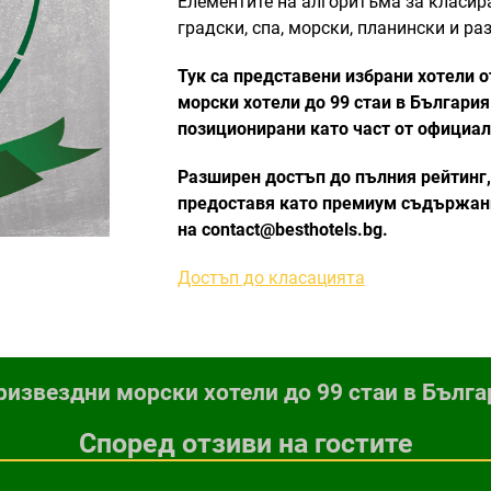
Елементите на алгоритъма за класир
градски, спа, морски, планински и раз
Тук са представени избрани хотели 
морски хотели до 99 стаи в България
позиционирани като част от официал
Разширен достъп до пълния рейтинг,
предоставя като премиум съдържани
на contact@besthotels.bg.
Достъп до класацията
ризвездни морски хотели до 99 стаи в Българ
Според отзиви на гостите