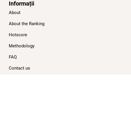
Informații
About
About the Ranking
Hotscore
Methodology
FAQ
Contact us
Blog
Clasament
TOP 100 cele mai bune hoteluri din Bulgaria 2025 (hoteluri
selectate)
TOP 10 cele mai bune hoteluri de oraș de cinci stele din
Bulgaria 2025 (hoteluri selectate)
TOP 10 cele mai bune hoteluri de oraș de patru stele din