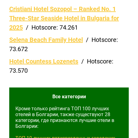
Cristiani Hotel Sozopol – Ranked No. 1
Three-Star Seaside Hotel in Bulgaria for
2025
/
Hotscore:
74.261
Selena Beach Family Hotel
/
Hotscore:
73.672
Hotel Countess Lozenets
/
Hotscore:
73.570
Все категории
Кроме только рейтинга ТОП 100 лучших
отелей в Болгарии, также существуют 28
категории, где признаются лучшие отели в
Болгарии: