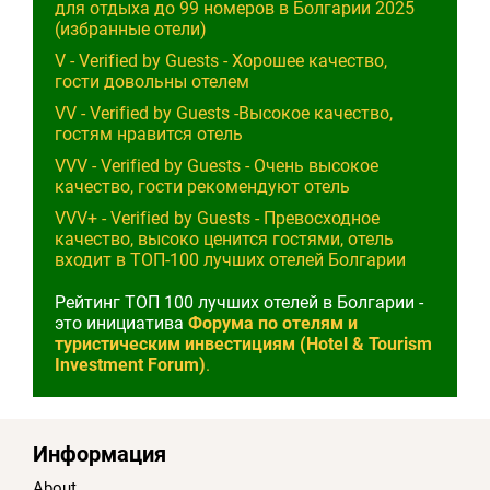
для отдыха до 99 номеров в Болгарии 2025
(избранные отели)
V - Verified by Guests - Хорошее качество,
гости довольны отелем
VV - Verified by Guests -Высокое качество,
гостям нравится отель
VVV - Verified by Guests - Очень высокое
качество, гости рекомендуют отель
VVV+ - Verified by Guests - Превосходное
качество, высоко ценится гостями, отель
входит в ТОП-100 лучших отелей Болгарии
Рейтинг ТОП 100 лучших отелей в Болгарии -
это инициатива
Форума по отелям и
туристическим инвестициям (Hotel & Tourism
Investment Forum)
.
Информация
About