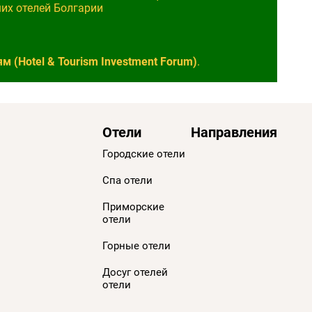
ших отелей Болгарии
 (Hotel & Tourism Investment Forum)
.
Отели
Направления
Городские отели
Спа отели
Приморскиe
отели
Горные отели
Досуг отелей
отели