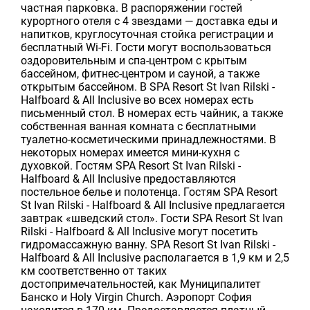
частная парковка. В распоряжении гостей
курортного отеля с 4 звездами — доставка еды и
напитков, круглосуточная стойка регистрации и
бесплатный Wi-Fi. Гости могут воспользоваться
оздоровительным и спа-центром с крытым
бассейном, фитнес-центром и сауной, а также
открытым бассейном. В SPA Resort St Ivan Rilski -
Halfboard & All Inclusive во всех номерах есть
письменный стол. В номерах есть чайник, а также
собственная ванная комната с бесплатными
туалетно-косметическими принадлежностями. В
некоторых номерах имеется мини-кухня с
духовкой. Гостям SPA Resort St Ivan Rilski -
Halfboard & All Inclusive предоставляются
постельное белье и полотенца. Гостям SPA Resort
St Ivan Rilski - Halfboard & All Inclusive предлагается
завтрак «шведский стол». Гости SPA Resort St Ivan
Rilski - Halfboard & All Inclusive могут посетить
гидромассажную ванну. SPA Resort St Ivan Rilski -
Halfboard & All Inclusive располагается в 1,9 км и 2,5
км соответственно от таких
достопримечательностей, как Муниципалитет
Банско и Holy Virgin Church. Аэропорт София