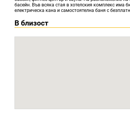
басейн. Във всяка стая в хотелския комплекс има б
електрическа кана и самостоятелна баня с безплат
В близост