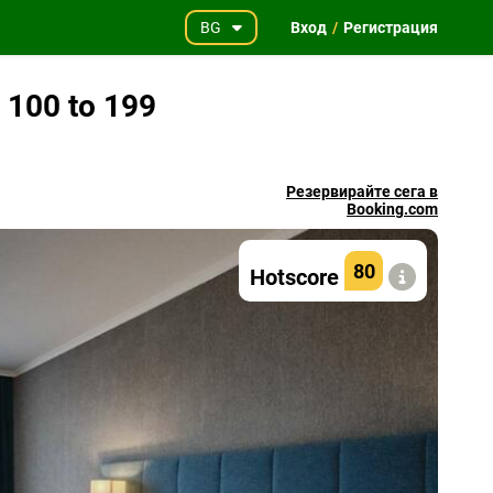
BG
Вход
/
Регистрация
l 100 to 199
Резервирайте сега в
Booking.com
80
Hotscore