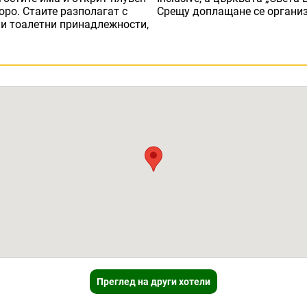
юро. Стаите разполагат с
Срещу доплащане се органи
ни тоалетни принадлежности,
Преглед на други хотели