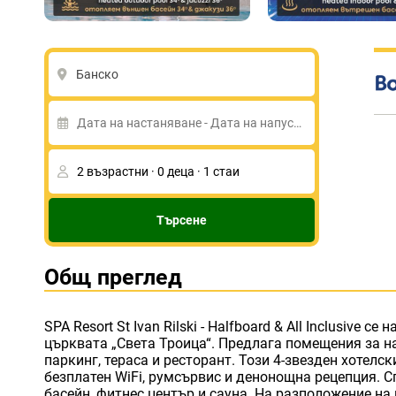
Банско
Търсене
Общ преглед
SPA Resort St Ivan Rilski - Halfboard & All Inclusive се
а някои от тях включват кухненски бокс с фур
църквата „Света Троица“. Предлага помещения за на
хладилник. SPA Resort St Ivan Rilski - Halfboard & All
паркинг, тераса и ресторант. Този 4-звезден хотелс
шведска маса. Мястото за настаняване разполага с
безплатен WiFi, румсървис и денонощна рецепция. 
Сградата на Община Банско е на 1,9 км от SPA Resort St I
басейн, фитнес център и сауна. На разположение на 
Inclusive, а църквата „Света Богородица“ е на 2,5 к