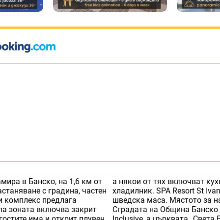
 намира в Банско, на 1,6 км от
на. Във всички стаи има
станяване с градина, частен
 Inclusive предлага закуска на
ки комплекс предлага
 хидромасажна вана.
Спа зоната включва закрит
van Rilski - Halfboard & All
гостите има и открит плувен
м. Летище София е на 170 км.