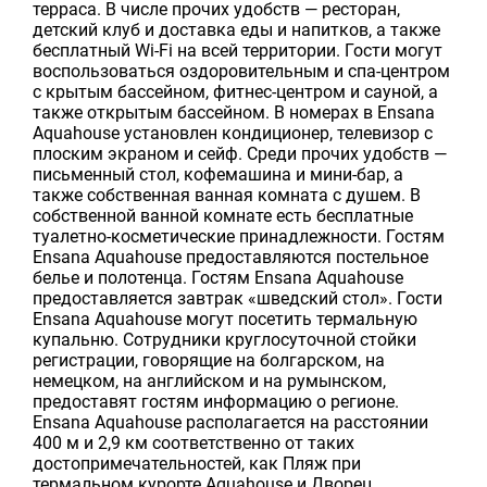
терраса. В числе прочих удобств — ресторан,
детский клуб и доставка еды и напитков, а также
бесплатный Wi-Fi на всей территории. Гости могут
воспользоваться оздоровительным и спа-центром
с крытым бассейном, фитнес-центром и сауной, а
также открытым бассейном. В номерах в Ensana
Aquahouse установлен кондиционер, телевизор с
плоским экраном и сейф. Среди прочих удобств —
письменный стол, кофемашина и мини-бар, а
также собственная ванная комната с душем. В
собственной ванной комнате есть бесплатные
туалетно-косметические принадлежности. Гостям
Ensana Aquahouse предоставляются постельное
белье и полотенца. Гостям Ensana Aquahouse
предоставляется завтрак «шведский стол». Гости
Ensana Aquahouse могут посетить термальную
купальню. Сотрудники круглосуточной стойки
регистрации, говорящие на болгарском, на
немецком, на английском и на румынском,
предоставят гостям информацию о регионе.
Ensana Aquahouse располагается на расстоянии
400 м и 2,9 км соответственно от таких
достопримечательностей, как Пляж при
термальном курорте Aquahouse и Дворец