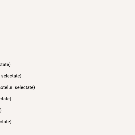
ctate)
 selectate)
oteluri selectate)
ctate)
)
ctate)