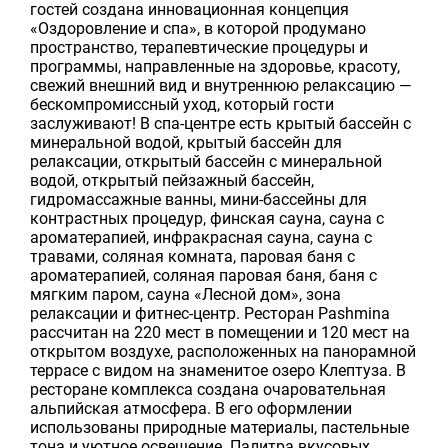
гостей создана инновационная концепция
«Оздоровление и спа», в которой продумано
пространство, терапевтические процедуры и
программы, направленные на здоровье, красоту,
свежий внешний вид и внутреннюю релаксацию —
бескомпромиссный уход, который гости
заслуживают! В спа-центре есть крытый бассейн с
минеральной водой, крытый бассейн для
релаксации, открытый бассейн с минеральной
водой, открытый пейзажный бассейн,
гидромассажные ванны, мини-бассейны для
контрастных процедур, финская сауна, сауна с
ароматерапией, инфракрасная сауна, сауна с
травами, соляная комната, паровая баня с
ароматерапией, соляная паровая баня, баня с
мягким паром, сауна «Лесной дом», зона
релаксации и фитнес-центр. Ресторан Pashmina
рассчитан на 220 мест в помещении и 120 мест на
открытом воздухе, расположенных на панорамной
террасе с видом на знаменитое озеро Клептуза. В
ресторане комплекса создана очаровательная
альпийская атмосфера. В его оформлении
использованы природные материалы, пастельные
тона и уютное освещение. Палитра вкусовых