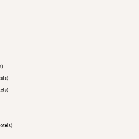
s)
els)
els)
otels)