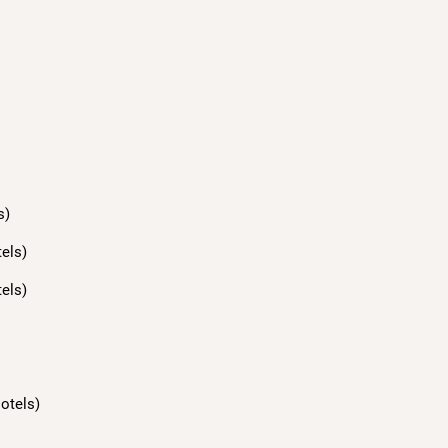
s)
els)
els)
otels)