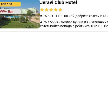
Jeravi Club Hotel
TOP 100
VVV+ Sign
# 76 в ТОП 100 на най-добрите хотели в Бъ
# 76 в VVV+ - Verified by Guests - Отлично
хотел, който попада в рейтинга TOP 100 Bes