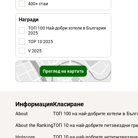
400+ стаи
Награди
ТОП 100 Най-добри хотели в България
2025
TOP 10 2025
V 2025
Преглед на картата
Информация
Класиране
About
ТОП 100 на най-добрите хотели в Бълг
About the Ranking
ТОП 10 на най-добрите петзвездни гра
Hotscore
ТОП 10 на най-добрите четиризвездни 