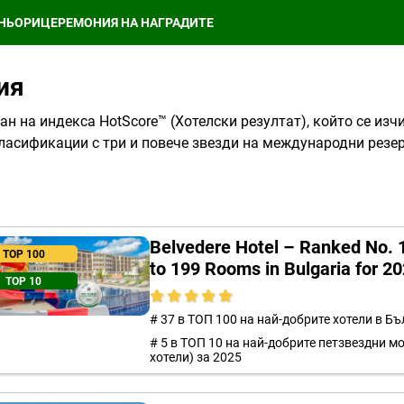
НЬОРИ
ЦЕРЕМОНИЯ НА НАГРАДИТЕ
ия
ран на индекса HotScore™ (Хотелски резултат), който се из
и класификации с три и повече звезди на международни ре
Belvedere Hotel – Ranked No. 1
TOP 100
to 199 Rooms in Bulgaria for 2
TOP 10
# 37 в ТОП 100 на най-добрите хотели в Бъ
# 5 в ТОП 10 на най-добрите петзвездни м
хотели) за 2025