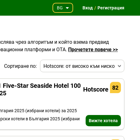
BG
Вход
/
Регистрация
числява чрез алгоритъм и който взема предвид
зервационни платформи и OTA.
Прочетете повече >>
Сортиране по:
 Five-Star Seaside Hotel 100
82
Hotscore
025
лгария 2025 (избрани хотели) за 2025
орски хотели в България 2025 (избрани
Вижте хотела