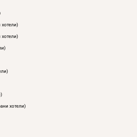
)
 хотели)
 хотели)
ли)
ели)
)
рани хотели)