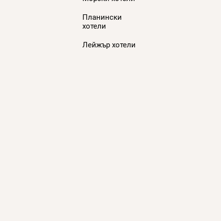
Планински
хотели
Лейжър хотели